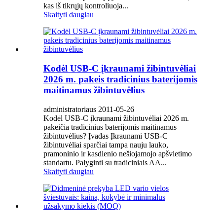
kas iš tikrųjų kontroliuoja...
Skaityti daugiau
Kodėl USB-C įkraunami žibintuvėliai
2026 m. pakeis tradicinius baterijomis
maitinamus žibintuvėlius
administratoriaus 2011-05-26
Kodėl USB-C įkraunami žibintuvėliai 2026 m.
pakeičia tradicinius baterijomis maitinamus
žibintuvėlius? Įvadas Įkraunami USB-C
žibintuvėliai sparčiai tampa nauju lauko,
pramoninio ir kasdienio nešiojamojo apšvietimo
standartu. Palyginti su tradiciniais AA...
Skaityti daugiau