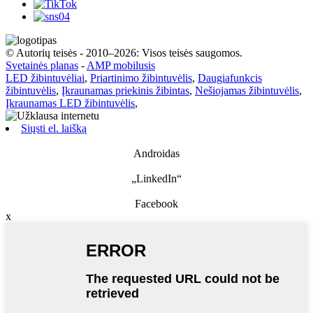
© Autorių teisės - 2010–2026: Visos teisės saugomos.
Svetainės planas
-
AMP mobilusis
LED žibintuvėliai
,
Priartinimo žibintuvėlis
,
Daugiafunkcis
žibintuvėlis
,
Įkraunamas priekinis žibintas
,
Nešiojamas žibintuvėlis
,
Įkraunamas LED žibintuvėlis
,
Siųsti el. laišką
Androidas
„LinkedIn“
Facebook
x