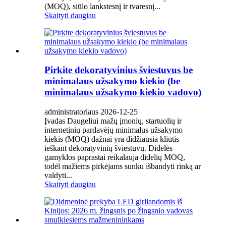
(MOQ), siūlo lankstesnį ir tvaresnį...
Skaityti daugiau
Pirkite dekoratyvinius šviestuvus be
minimalaus užsakymo kiekio (be
minimalaus užsakymo kiekio vadovo)
administratoriaus 2026-12-25
Įvadas Daugeliui mažų įmonių, startuolių ir
internetinių pardavėjų minimalus užsakymo
kiekis (MOQ) dažnai yra didžiausia kliūtis
ieškant dekoratyvinių šviestuvų. Didelės
gamyklos paprastai reikalauja didelių MOQ,
todėl mažiems pirkėjams sunku išbandyti rinką ar
valdyti...
Skaityti daugiau