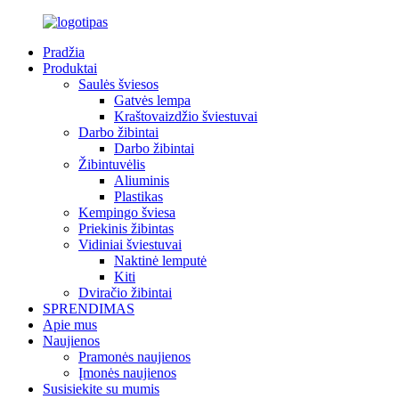
Pradžia
Produktai
Saulės šviesos
Gatvės lempa
Kraštovaizdžio šviestuvai
Darbo žibintai
Darbo žibintai
Žibintuvėlis
Aliuminis
Plastikas
Kempingo šviesa
Priekinis žibintas
Vidiniai šviestuvai
Naktinė lemputė
Kiti
Dviračio žibintai
SPRENDIMAS
Apie mus
Naujienos
Pramonės naujienos
Įmonės naujienos
Susisiekite su mumis