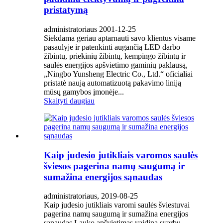
pristatymą
administratoriaus 2001-12-25
Siekdama geriau aptarnauti savo klientus visame
pasaulyje ir patenkinti augančią LED darbo
žibintų, priekinių žibintų, kempingo žibintų ir
saulės energijos apšvietimo gaminių paklausą,
„Ningbo Yunsheng Electric Co., Ltd.“ oficialiai
pristatė naują automatizuotą pakavimo liniją
mūsų gamybos įmonėje...
Skaityti daugiau
Kaip judesio jutikliais varomos saulės
šviesos pagerina namų saugumą ir
sumažina energijos sąnaudas
administratoriaus, 2019-08-25
Kaip judesio jutikliais varomi saulės šviestuvai
pagerina namų saugumą ir sumažina energijos
sąnaudas Lauko apšvietimas vaidina svarbų