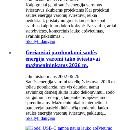
Kaip greitai gauti saulės energija varomus
šviestuvus skubiems projektams Kai projektui
saulės energija varomų šviestuvų reikia
nedelsiant, pristatymo greitis tampa toks pat
svarbus kaip ir produkto kokybė. Nesvarbu, ar tai
statybvietės, komercinis lauko apšvietimas,
avarinis pakeitimas...
Skaityti daugiau
Geriausiai parduodami saulės
energija varomi tako šviestuvai
mažmenininkams 2026 m.
administratoriaus 2002-06-26
Saulės energija varomi takelių šviestuvai 2026 m.
toliau populiarėja, nes vis daugiau namų
savininkų dėmesį skiria lauko dekoravimui, sodo
saugumui ir energiją taupantiems apšvietimo
sprendimams. Mažmenininkai ir internetiniai
pardavėjai pastebi didėjančią modernių lauko
saulės energija varomų šviestuvų paklausą...
Skaityti daugiau