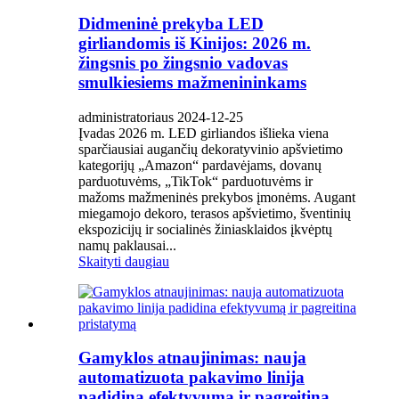
Didmeninė prekyba LED
girliandomis iš Kinijos: 2026 m.
žingsnis po žingsnio vadovas
smulkiesiems mažmenininkams
administratoriaus 2024-12-25
Įvadas 2026 m. LED girliandos išlieka viena
sparčiausiai augančių dekoratyvinio apšvietimo
kategorijų „Amazon“ pardavėjams, dovanų
parduotuvėms, „TikTok“ parduotuvėms ir
mažoms mažmeninės prekybos įmonėms. Augant
miegamojo dekoro, terasos apšvietimo, šventinių
ekspozicijų ir socialinės žiniasklaidos įkvėptų
namų paklausai...
Skaityti daugiau
Gamyklos atnaujinimas: nauja
automatizuota pakavimo linija
padidina efektyvumą ir pagreitina