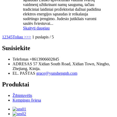
vaidmenį užtikrinant namų saugumą, tačiau
tradiciniai laidiniai prožektoriai dažnai padidina
elektros energijos sąnaudas ir reikalauja
sudėtingo įrengimo. Judesio jutikliais varomi
saulės šviestuvai...
Skaityti daugiau
1
2
3
4
5
Toliau >
>>
1 puslapis / 5
Susisiekite
Telefonas
+8613906602845
ADRESAS
57 Xidian South Road, Xidian Town, Ningbo,
Zhejiang, Kinija.
EL. PAŠTAS
grace@yunshengnb.com
Produktai
Žibintuvėlis
Kempingo šviesa