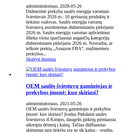
administratoriaus, 2028-05-26
Didmeninė prekyba saulės energija varomais
šviestuvais 2026 m.: 10 geriausių produktų ir
tiekimo vadovas. Saulės energija varomų
šviestuvų asortimentas didmeniniams pirkėjams
2026 m. Saulės energija varomas apšvietimas
išlieka viena sparčiausiai augančių kategorijų
didmeniniams pirkėjams 2026 m. Nesvarbu, ar
ieškote prekių „Amazon FBA“, mažmeninės
prekybos...
Skaityti daugiau
OEM saulės šviestuvų gamintojas ir
prekybos įmonė: kuo skiriasi?
administratoriaus, 2021-05-26
OEM saulės šviestuvų gamintojas ir prekybos
įmonė: kuo skiriasi? Įvadas Pirkdami saulės
šviestuvus iš Kinijos, daugelis pirkėjų pirmiausia
atkreipia dėmesį į kainą. Tačiau didžiausias
skirtumas tarp tiekėjų yra ne tik kaina – svarbu,