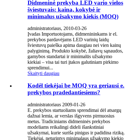
Didmeninė prekyba LED vario vielos
šviestuvais: kaina, kokybė ir
minimalus užsakymo kiekis (MOQ)
administratoriaus, 2010-03-26
Įvadas Importuotojams, didmenininkams ir el.
prekybos pardavėjams LED varinių laidų
šviestuvų paieška apima daugiau nei vien kainų
palyginimą. Produkto kokybė, žaliavų sąnaudos,
gamybos standartai ir minimalūs užsakymo
kiekiai – visa tai turi įtakos galutiniam pirkimo
sprendimui...
Skaityti daugiau
Kodėl tiekėjai be MOQ yra geriausi e.
prekybos pradedantiesiems?
administratoriaus 2009-01-26
E. prekybos startuoliams sprendimai dėl atsargų
dažnai lemia, ar verslas išgyvens pirmuosius
metus. Tradiciniams didmeninės prekybos
modeliams reikalingi dideli išankstiniai
užsakymai, kurie suriša pinigus ir padidina riziką.
Tiekėjai, neturintys minimalaus užsakymo kiekio