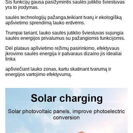
Šis funkcijų gausa pasižymintis saulės jutiklio šviestuvas
yra to įrodymas.
saulės technologijų pažanga,
teikiant tvarų ir ekologišką
apšvietimo sprendimą lauko erdvėms.
Trumpai tariant, lauko saulės jutiklio šviestuvas sujungia
saulės energijos privalumus su pažangiomis funkcijomis.
Dėl plataus apšvietimo režimų pasirinkimo, efektyvaus
įkrovimo saulės energija ir patvaraus dizaino jis idealiai
tinka
apšviečiant lauko zonas, kartu skatinant tvarumą ir
energijos vartojimo efektyvumą.