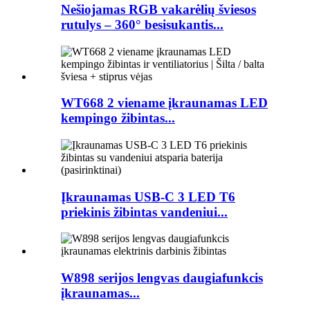
Nešiojamas RGB vakarėlių šviesos
rutulys – 360° besisukantis...
WT668 2 viename įkraunamas LED
kempingo žibintas...
Įkraunamas USB-C 3 LED T6
priekinis žibintas vandeniui...
W898 serijos lengvas daugiafunkcis
įkraunamas...