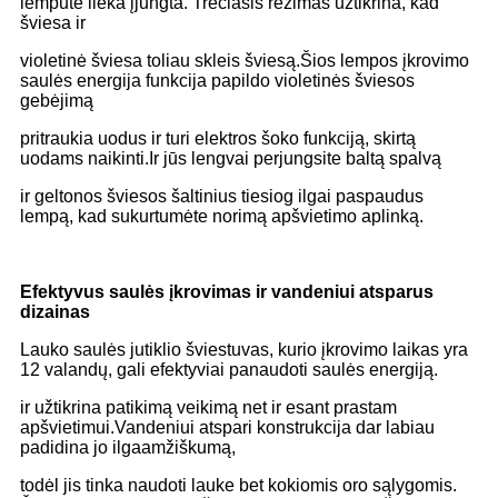
lemputė lieka įjungta. Trečiasis režimas užtikrina, kad
šviesa ir
violetinė šviesa toliau skleis šviesą.
Šios lempos įkrovimo
saulės energija funkcija papildo violetinės šviesos
gebėjimą
pritraukia uodus ir turi elektros šoko funkciją, skirtą
uodams naikinti.
Ir jūs lengvai perjungsite baltą spalvą
ir geltonos šviesos šaltinius tiesiog ilgai paspaudus
lempą, kad sukurtumėte norimą apšvietimo aplinką.
Efektyvus saulės įkrovimas ir vandeniui atsparus
dizainas
Lauko saulės jutiklio šviestuvas, kurio įkrovimo laikas yra
12 valandų, gali efektyviai panaudoti saulės energiją.
ir užtikrina patikimą veikimą net ir esant prastam
apšvietimui.
Vandeniui atspari konstrukcija dar labiau
padidina jo ilgaamžiškumą,
todėl jis tinka naudoti lauke bet kokiomis oro sąlygomis.