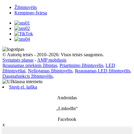
Žibintuvėlis
Kempingo šviesa
© Autorių teisės - 2010–2026: Visos teisės saugomos.
Svetainės planas
-
AMP mobilusis
Įkraunamas priekinis žibintas
,
Priartinimo žibintuvėlis
,
LED
žibintuvėliai
,
Nešiojamas žibintuvėlis
,
Įkraunamas LED žibintuvėlis
,
Daugiafunkcis žibintuvėlis
,
Siųsti el. laišką
Androidas
„LinkedIn“
Facebook
x