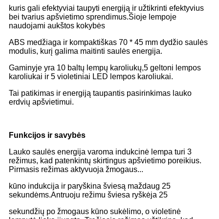
kuris gali efektyviai taupyti energiją ir užtikrinti efektyvius
bei tvarius apšvietimo sprendimus.
Šioje lempoje
naudojami aukštos kokybės
ABS medžiaga ir kompaktiškas 70 * 45 mm dydžio saulės
modulis, kurį galima maitinti saulės energija.
Gaminyje yra 10 baltų lempų karoliukų,
5 geltoni lempos
karoliukai ir 5 violetiniai LED lempos karoliukai.
Tai patikimas ir energiją taupantis pasirinkimas lauko
erdvių apšvietimui.
Funkcijos ir savybės
Lauko saulės energija varoma indukcinė lempa turi 3
režimus, kad patenkintų skirtingus apšvietimo poreikius.
Pirmasis režimas aktyvuoja žmogaus...
kūno indukcija ir paryškina šviesą maždaug 25
sekundėms.
Antruoju režimu šviesa ryškėja 25
sekundžių po žmogaus kūno sukėlimo, o violetinė