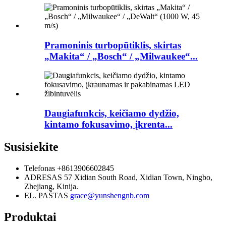
Pramoninis turbopūtiklis, skirtas
„Makita“ / „Bosch“ / „Milwaukee“...
Daugiafunkcis, keičiamo dydžio,
kintamo fokusavimo, įkrenta...
Susisiekite
Telefonas
+8613906602845
ADRESAS
57 Xidian South Road, Xidian Town, Ningbo,
Zhejiang, Kinija.
EL. PAŠTAS
grace@yunshengnb.com
Produktai