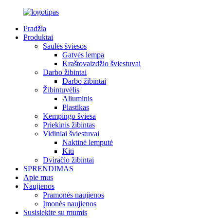
Pradžia
Produktai
Saulės šviesos
Gatvės lempa
Kraštovaizdžio šviestuvai
Darbo žibintai
Darbo žibintai
Žibintuvėlis
Aliuminis
Plastikas
Kempingo šviesa
Priekinis žibintas
Vidiniai šviestuvai
Naktinė lemputė
Kiti
Dviračio žibintai
SPRENDIMAS
Apie mus
Naujienos
Pramonės naujienos
Įmonės naujienos
Susisiekite su mumis