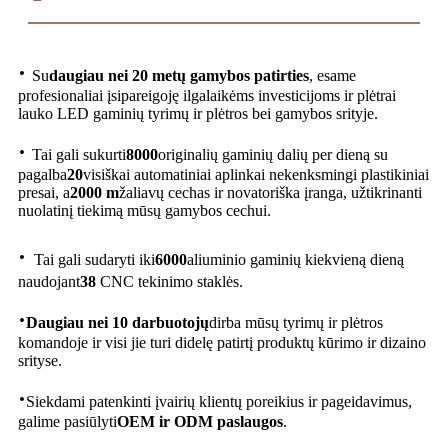
·
Su
daugiau nei 20 metų gamybos patirties
, esame
profesionaliai įsipareigoję ilgalaikėms investicijoms ir plėtrai
lauko LED gaminių tyrimų ir plėtros bei gamybos srityje.
·
Tai gali sukurti
8000
originalių gaminių dalių per dieną su
pagalba
20
visiškai automatiniai aplinkai nekenksmingi plastikiniai
presai, a
2000 m
žaliavų cechas ir novatoriška įranga, užtikrinanti
nuolatinį tiekimą mūsų gamybos cechui.
·
Tai gali sudaryti iki
6000
aliuminio gaminių kiekvieną dieną
naudojant
38
CNC tekinimo staklės.
·
Daugiau nei 10 darbuotojų
dirba mūsų tyrimų ir plėtros
komandoje ir visi jie turi didelę patirtį produktų kūrimo ir dizaino
srityse.
·
Siekdami patenkinti įvairių klientų poreikius ir pageidavimus,
galime pasiūlyti
OEM ir ODM paslaugos
.